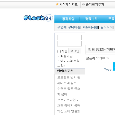
시작페이지로
즐겨찾기추가
구연예
|
구네티즌
|
자유게시판
|
밀리터리
|
킹덤 881화 (미번
자동
회원가입
글쓴이 :
EQUUS
아이디/패스워
드찾기
Tweet
연예/스포츠
모모랜드 낸시 필
라테스 레깅스
수영복 입은 안소
희 몸매
프로미스나인 이
채영 청바지 몸매
엑신 노바 영끌했