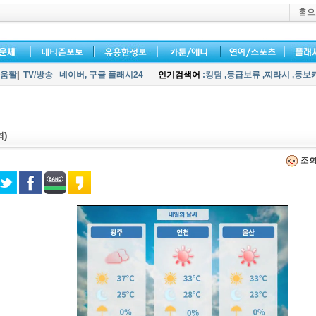
홈으
움짤
|
TV/방송
네이버,
구글 플래시24
인기검색어
:킹덤
,등급보류
,찌라시
,등보
역)
조회 