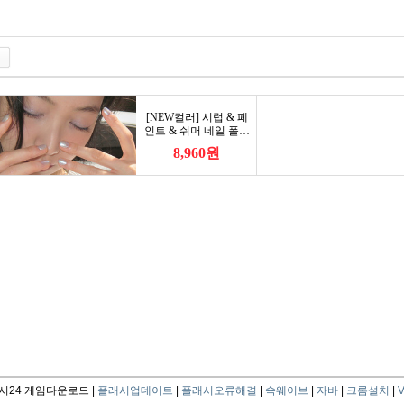
24 게임다운로드 |
플래시업데이트
|
플래시오류해결
|
쇽웨이브
|
자바
|
크롬설치
|
V