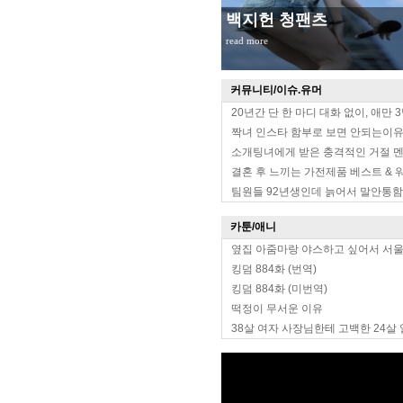
백지헌 청팬츠
read more
커뮤니티/이슈.유머
20년간 단 한 마디 대화 없이, 애만 
짝녀 인스타 함부로 보면 안되는이
소개팅녀에게 받은 충격적인 거절 
결혼 후 느끼는 가전제품 베스트 & 
팀원들 92년생인데 늙어서 말안통함
카툰/애니
옆집 아줌마랑 야스하고 싶어서 서
킹덤 884화 (번역)
킹덤 884화 (미번역)
떡정이 무서운 이유
38살 여자 사장님한테 고백한 24살