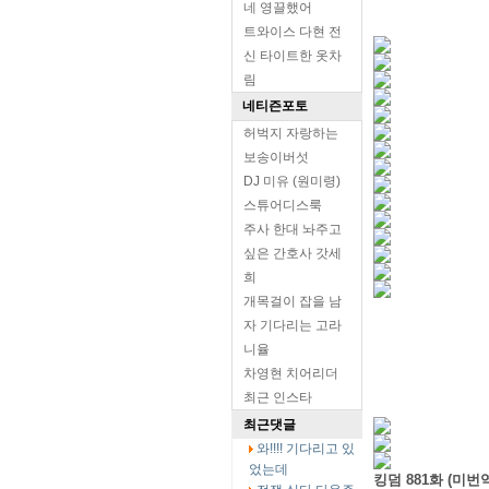
네 영끌했어
트와이스 다현 전
신 타이트한 옷차
림
네티즌포토
허벅지 자랑하는
보송이버섯
DJ 미유 (원미령)
스튜어디스룩
주사 한대 놔주고
싶은 간호사 갓세
희
개목걸이 잡을 남
자 기다리는 고라
니율
차영현 치어리더
최근 인스타
최근댓글
와!!!! 기다리고 있
었는데
킹덤 881화 (미번