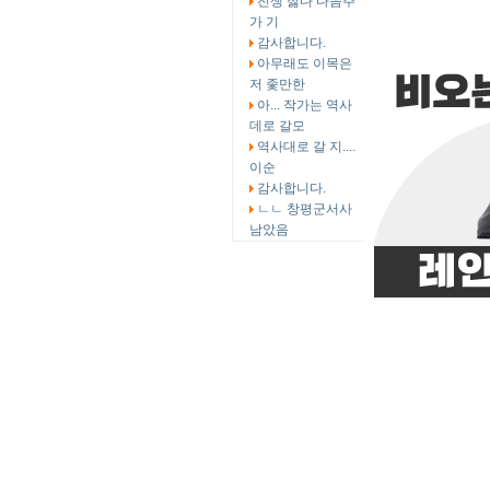
전쟁 싫다 다음주
가 기
감사합니다.
아무래도 이목은
저 좇만한
아... 작가는 역사
데로 갈모
역사대로 갈 지....
이순
감사합니다.
ㄴㄴ 창평군서사
남았음