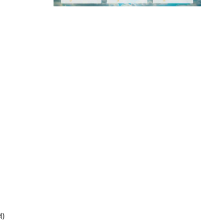
M
u
t
e
역)