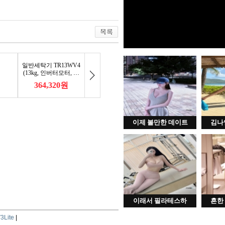
이제 볼만한 데이트
김나
이래서 필라테스하
흔한
3Lite
|