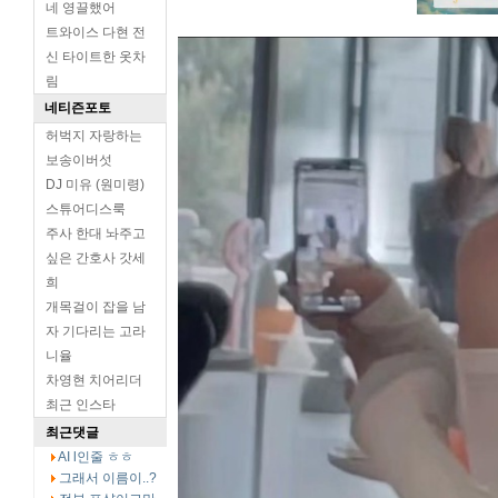
네 영끌했어
트와이스 다현 전
신 타이트한 옷차
림
네티즌포토
허벅지 자랑하는
보송이버섯
DJ 미유 (원미령)
스튜어디스룩
주사 한대 놔주고
싶은 간호사 갓세
희
개목걸이 잡을 남
자 기다리는 고라
니율
차영현 치어리더
최근 인스타
최근댓글
AI l인줄 ㅎㅎ
그래서 이름이..?