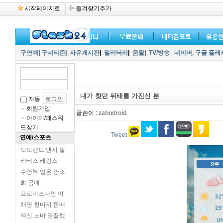
시작페이지로
즐겨찾기추가
구연예
|
구네티즌
|
자유게시판
|
밀리터리
|
움짤
|
TV/방송
네이버,
구글 플래
내가 찾던 뒤태를 가진신 분
자동
회원가입
글쓴이 :
zahndroid
아이디/패스워
드찾기
Tweet
연예/스포츠
모모랜드 낸시 필
라테스 레깅스
수영복 입은 안소
희 몸매
프로미스나인 이
채영 청바지 몸매
엑신 노바 영끌했