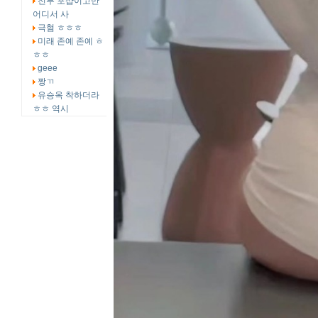
전부 포샵이고만
어디서 사
극혐 ㅎㅎㅎ
미래 존예 존예 ㅎ
ㅎㅎ
geee
짱ㄲ
유승옥 착하더라
ㅎㅎ 역시