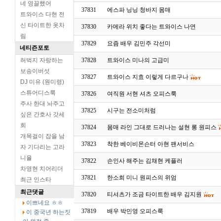
네 영끌했어
37831
에스파 닝닝 청바지 몸매
트와이스 다현 전
신 타이트한 옷차
37830
카메라 위치 좋다는 트와이스 나연
림
37829
요즘 배우 김민주 각선미
네티즌포토
허벅지 자랑하는
37828
트와이스 미나의 고급미
보송이버섯
37827
트와이스 지효 이렇게 다르구나
DJ 미유 (원미령)
스튜어디스룩
37826
여직원 서현 셔츠 오피스룩
주사 한대 놔주고
37825
시구는 전소미처럼
싶은 간호사 갓세
희
37824
몸매 라인 그대로 드러나는 설현 롱 원피스
개목걸이 잡을 남
37823
착한 베이비몬슨터 아현 팬서비스
자 기다리는 고라
니율
37822
손인사 해주는 김채현 케플러
차영현 치어리더
37821
한소희 미니 원피스의 위엄
최근 인스타
최근댓글
37820
티셔츠가 조금 타이트한 배우 김지원
이쁘네요 ㅎㅎ
37819
배우 박민영 오피스룩
이 중국년 하는짓