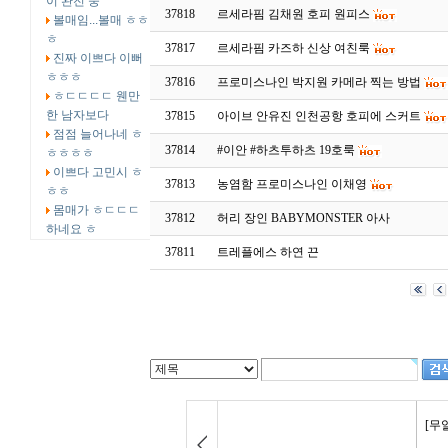
이 완전 중
37818
르세라핌 김채원 호피 원피스
볼매임...볼매 ㅎㅎ
ㅎ
37817
르세라핌 카즈하 신상 여친룩
진짜 이쁘다 이뻐
ㅎㅎㅎ
37816
프로미스나인 박지원 카메라 찍는 방법
ㅎㄷㄷㄷㄷ 웬만
한 남자보다
37815
아이브 안유진 인천공항 호피에 스커트
점점 늘어나네 ㅎ
37814
#이안 #하츠투하츠 19호룩
ㅎㅎㅎㅎ
이쁘다 고민시 ㅎ
37813
농염함 프로미스나인 이채영
ㅎㅎ
몸매가 ㅎㄷㄷㄷ
37812
허리 장인 BABYMONSTER 아사
하네요 ㅎ
37811
트레플에스 하연 끈