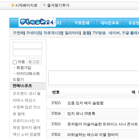
시작페이지로
즐겨찾기추가
구연예
|
구네티즌
|
자유게시판
|
밀리터리
|
움짤
|
TV/방송
네이버,
구글 플래
자동
회원가입
아이디/패스워
드찾기
연예/스포츠
번호
제 
모모랜드 낸시 필
라테스 레깅스
37835
요즘 있지 예지 슬림함
수영복 입은 안소
37834
있지 유나 19호룩
희 몸매
프로미스나인 이
37833
옷차림이 아슬아슬한 트와이스 사나 콘서트
채영 청바지 몸매
엑신 노바 영끌했
37832
리허설하는 에스파 지젤 청바지