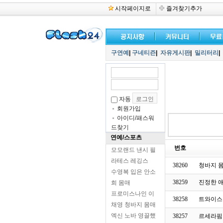
시작페이지로
즐겨찾기추가
구연예
|
구네티즌
|
자유게시판
|
밀리터리
|
자동
회원가입
아이디/패스워
드찾기
연예/스포츠
번호
모모랜드 낸시 필
라테스 레깅스
38260
청바지 
수영복 입은 안소
38259
진정한 
희 몸매
프로미스나인 이
38258
트와이스
채영 청바지 몸매
엑신 노바 영끌했
38257
르세라핌