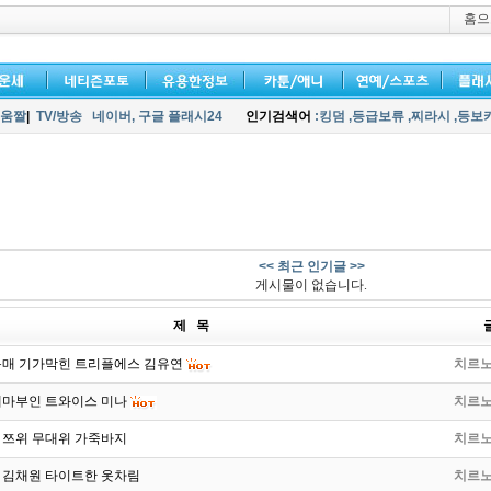
홈으
움짤
|
TV/방송
네이버,
구글 플래시24
인기검색어
:킹덤
,등급보류
,찌라시
,등보
<< 최근 인기글 >>
게시물이 없습니다.
제 목
몸매 기가막힌 트리플에스 김유연
치르
애마부인 트와이스 미나
치르
 쯔위 무대위 가죽바지
치르
 김채원 타이트한 옷차림
치르