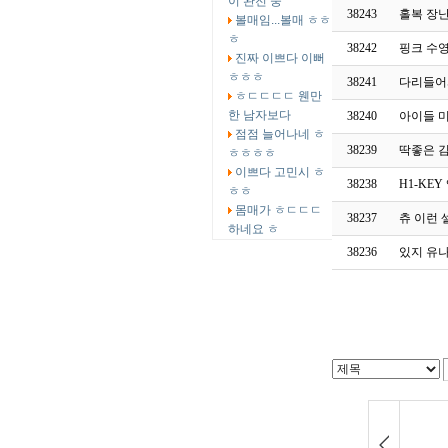
이 완전 중
38243
홀복 장
볼매임...볼매 ㅎㅎ
ㅎ
38242
핑크 수
진짜 이쁘다 이뻐
ㅎㅎㅎ
38241
다리들어서
ㅎㄷㄷㄷㄷ 웬만
한 남자보다
38240
아이들 
점점 늘어나네 ㅎ
38239
딱좋은 
ㅎㅎㅎㅎ
이쁘다 고민시 ㅎ
38238
H1-KE
ㅎㅎ
몸매가 ㅎㄷㄷㄷ
38237
츄 이런
하네요 ㅎ
38236
있지 유나