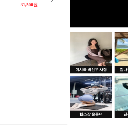
미시룩 박선우 사장
김나
헬스장 운동녀
단