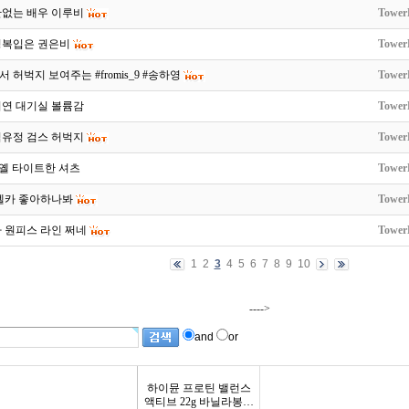
난없는 배우 이루비
Tower
영복입은 권은비
Tower
 허벅지 보여주는 #fromis_9 #송하영
Tower
미연 대기실 볼륨감
Tower
김유정 검스 허벅지
Tower
Y 옐 타이트한 셔츠
Tower
 셀카 좋아하나봐
Tower
 원피스 라인 쩌네
Tower
1
2
3
4
5
6
7
8
9
10
---->
and
or