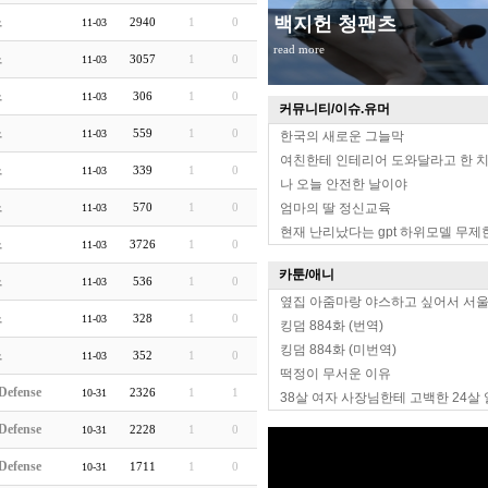
백지헌 청팬츠
노
2940
1
0
11-03
read more
노
3057
1
0
11-03
노
306
1
0
11-03
커뮤니티/이슈.유머
노
559
1
0
11-03
한국의 새로운 그늘막
여친한테 인테리어 도와달라고 한 
노
339
1
0
11-03
나 오늘 안전한 날이야
노
570
1
0
엄마의 딸 정신교육
11-03
현재 난리났다는 gpt 하위모델 무제
노
3726
1
0
11-03
카툰/애니
노
536
1
0
11-03
옆집 아줌마랑 야스하고 싶어서 서
노
328
1
0
11-03
킹덤 884화 (번역)
킹덤 884화 (미번역)
노
352
1
0
11-03
떡정이 무서운 이유
Defense
2326
1
1
10-31
38살 여자 사장님한테 고백한 24살
Defense
2228
1
0
10-31
Defense
1711
1
0
10-31