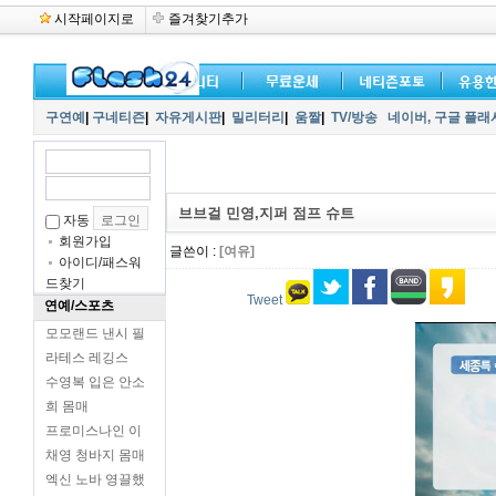
시작페이지로
즐겨찾기추가
구연예
|
구네티즌
|
자유게시판
|
밀리터리
|
움짤
|
TV/방송
네이버,
구글 플래
브브걸 민영,지퍼 점프 슈트
자동
회원가입
글쓴이 :
[여유]
아이디/패스워
드찾기
Tweet
연예/스포츠
모모랜드 낸시 필
라테스 레깅스
수영복 입은 안소
희 몸매
프로미스나인 이
채영 청바지 몸매
엑신 노바 영끌했