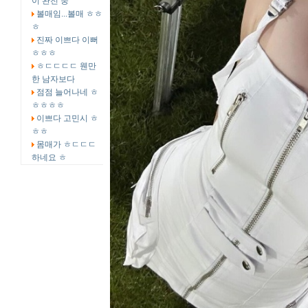
이 완전 중
볼매임...볼매 ㅎㅎ
ㅎ
진짜 이쁘다 이뻐
ㅎㅎㅎ
ㅎㄷㄷㄷㄷ 웬만
한 남자보다
점점 늘어나네 ㅎ
ㅎㅎㅎㅎ
이쁘다 고민시 ㅎ
ㅎㅎ
몸매가 ㅎㄷㄷㄷ
하네요 ㅎ