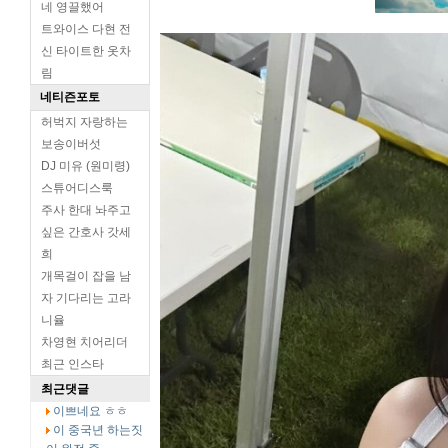
네 영끌했어
트와이스 다현 전
신 타이트한 옷차
림
네티즌포토
허벅지 자랑하는
보송이버섯
DJ 미유 (원미령)
스튜어디스룩
주사 한대 놔주고
싶은 간호사 갓세
희
개목걸이 잡을 남
자 기다리는 고라
니율
차영현 치어리더
최근 인스타
최근댓글
이쁘네요 ㅎㅎ
이 중국년 하는짓