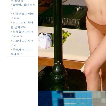
이 완전 중
볼매임...볼매 ㅎㅎ
ㅎ
진짜 이쁘다 이뻐
ㅎㅎㅎ
ㅎㄷㄷㄷㄷ 웬만
한 남자보다
점점 늘어나네 ㅎ
ㅎㅎㅎㅎ
이쁘다 고민시 ㅎ
ㅎㅎ
몸매가 ㅎㄷㄷㄷ
하네요 ㅎ