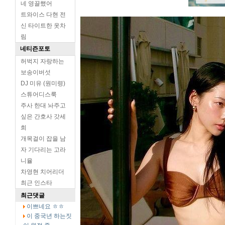
네 영끌했어
트와이스 다현 전
신 타이트한 옷차
림
네티즌포토
허벅지 자랑하는
보송이버섯
DJ 미유 (원미령)
스튜어디스룩
주사 한대 놔주고
싶은 간호사 갓세
희
개목걸이 잡을 남
자 기다리는 고라
니율
차영현 치어리더
최근 인스타
최근댓글
이쁘네요 ㅎㅎ
이 중국년 하는짓