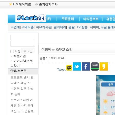
시작페이지로
즐겨찾기추가
구연예
|
구네티즌
|
자유게시판
|
밀리터리
|
움짤
|
TV/방송
네이버,
구글 플래
여름에는 KARD 소민
자동
회원가입
글쓴이 :
MICHEAL
아이디/패스워
드찾기
Tweet
연예/스포츠
모모랜드 낸시 필
라테스 레깅스
수영복 입은 안소
희 몸매
프로미스나인 이
채영 청바지 몸매
엑신 노바 영끌했