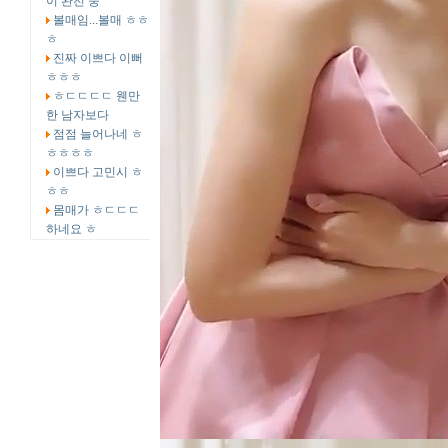
이 완전 중
볼매임...볼매 ㅎㅎ
ㅎ
진짜 이쁘다 이뻐
ㅎㅎㅎ
ㅎㄷㄷㄷㄷ 웬만
한 남자보다
점점 늘어나네 ㅎ
ㅎㅎㅎㅎ
이쁘다 고민시 ㅎ
ㅎㅎ
몸매가 ㅎㄷㄷㄷ
하네요 ㅎ