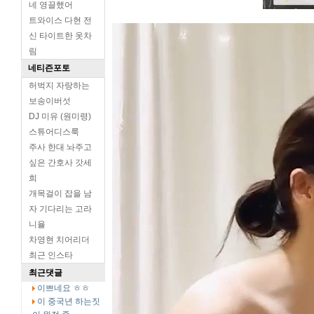
네 영끌했어
트와이스 다현 전
신 타이트한 옷차
림
네티즌포토
허벅지 자랑하는
보송이버섯
DJ 미유 (원미령)
스튜어디스룩
주사 한대 놔주고
싶은 간호사 갓세
희
개목걸이 잡을 남
자 기다리는 고라
니율
차영현 치어리더
최근 인스타
최근댓글
이쁘네요 ㅎㅎ
이 중국년 하는짓