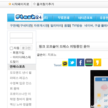
시작페이지로
즐겨찾기추가
구연예
|
구네티즌
|
자유게시판
|
밀리터리
|
움짤
|
TV/방송
네이버,
구글 플래
핑크 오프솔더 드레스 피팅중인 윤아
자동
회원가입
글쓴이 :
치르노
아이디/패스워
드찾기
Tweet
연예/스포츠
모모랜드 낸시 필
라테스 레깅스
수영복 입은 안소
희 몸매
프로미스나인 이
채영 청바지 몸매
엑신 노바 영끌했