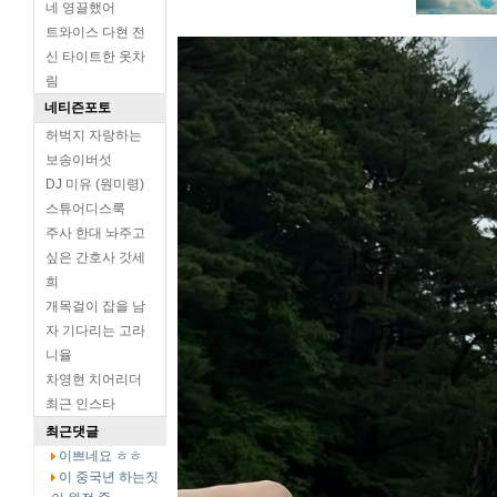
네 영끌했어
트와이스 다현 전
신 타이트한 옷차
림
네티즌포토
허벅지 자랑하는
보송이버섯
DJ 미유 (원미령)
스튜어디스룩
주사 한대 놔주고
싶은 간호사 갓세
희
개목걸이 잡을 남
자 기다리는 고라
니율
차영현 치어리더
최근 인스타
최근댓글
이쁘네요 ㅎㅎ
이 중국년 하는짓