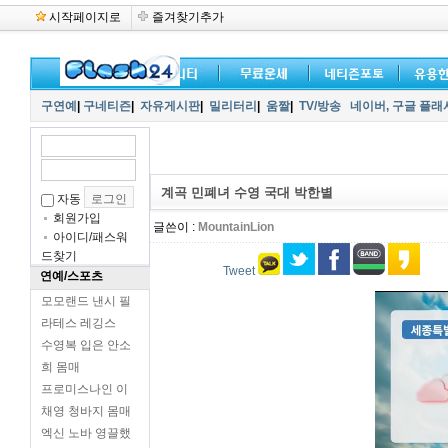
시작페이지로
즐겨찾기추가
구연예
|
구네티즌
|
자유게시판
|
밀리터리
|
움짤
|
TV/방송
네이버,
구글 플래
계곡 민폐녀 수영 국대 박한별
자동
회원가입
글쓴이 :
MountainLion
아이디/패스워
드찾기
Tweet
연예/스포츠
모모랜드 낸시 필
라테스 레깅스
수영복 입은 안소
희 몸매
프로미스나인 이
채영 청바지 몸매
엑신 노바 영끌했