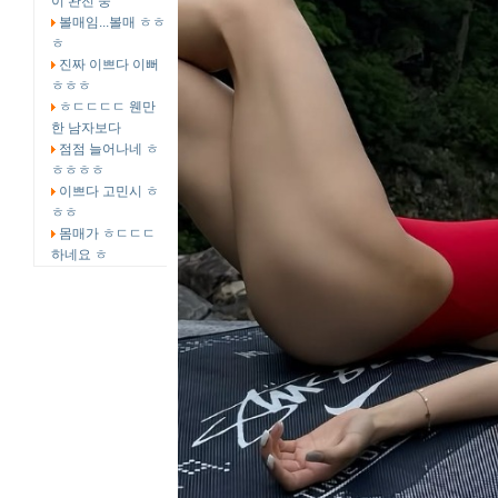
이 완전 중
볼매임...볼매 ㅎㅎ
ㅎ
진짜 이쁘다 이뻐
ㅎㅎㅎ
ㅎㄷㄷㄷㄷ 웬만
한 남자보다
점점 늘어나네 ㅎ
ㅎㅎㅎㅎ
이쁘다 고민시 ㅎ
ㅎㅎ
몸매가 ㅎㄷㄷㄷ
하네요 ㅎ