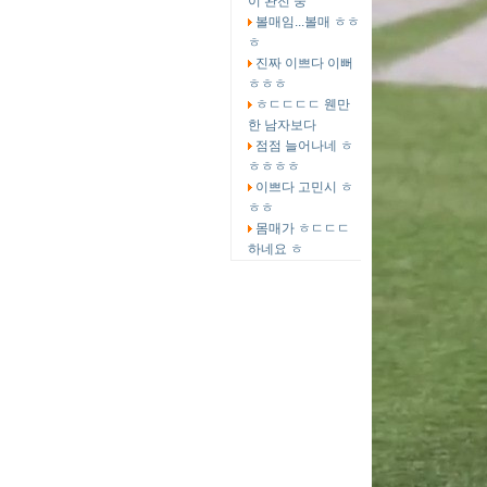
이 완전 중
볼매임...볼매 ㅎㅎ
ㅎ
진짜 이쁘다 이뻐
ㅎㅎㅎ
ㅎㄷㄷㄷㄷ 웬만
한 남자보다
점점 늘어나네 ㅎ
ㅎㅎㅎㅎ
이쁘다 고민시 ㅎ
ㅎㅎ
몸매가 ㅎㄷㄷㄷ
하네요 ㅎ