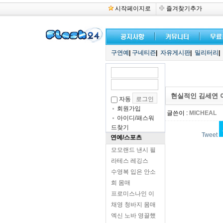
시작페이지로
즐겨찾기추가
구연예
|
구네티즌
|
자유게시판
|
밀리터리
|
현실적인 김세연 
자동
회원가입
글쓴이 :
MICHEAL
아이디/패스워
드찾기
Tweet
연예/스포츠
모모랜드 낸시 필
라테스 레깅스
수영복 입은 안소
희 몸매
프로미스나인 이
채영 청바지 몸매
엑신 노바 영끌했