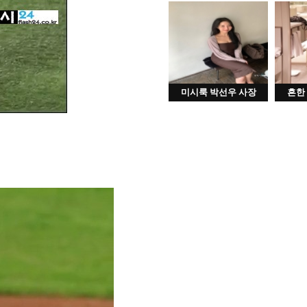
미시룩 박선우 사장
흔한