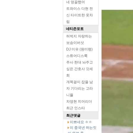
네 영끌했어
트와이스 다현 전
신 타이트한 옷차
림
네티즌포토
허벅지 자랑하는
보송이버섯
DJ 미유 (원미령)
스튜어디스룩
주사 한대 놔주고
싶은 간호사 갓세
희
개목걸이 잡을 남
자 기다리는 고라
니율
차영현 치어리더
최근 인스타
최근댓글
이쁘네요 ㅎㅎ
이 중국년 하는짓