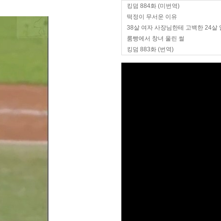
킹덤 884화 (미번역)
떡정이 무서운 이유
38살 여자 사장님한테 고백한 24살
룸빵에서 창녀 울린 썰
킹덤 883화 (번역)