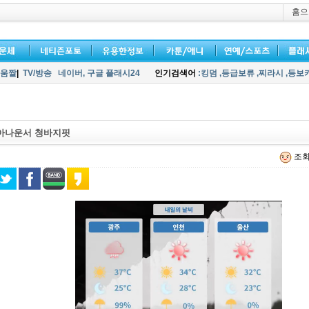
홈으
움짤
|
TV/방송
네이버,
구글 플래시24
인기검색어
:킹덤
,등급보류
,찌라시
,등보
아나운서 청바지핏
조회 