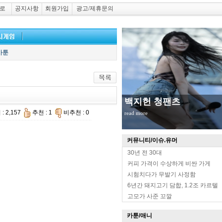
로
공지사항
회원가입
광고/제휴문의
카툰
백지헌 청팬츠
: 2,157
추천 : 1
비추천 : 0
read more
커뮤니티/이슈.유머
30년 전 30대
커피 가격이 수상하게 비싼 가게
시험치다가 무발기 사정함
6년간 돼지고기 담합, 1.2조 카르텔
고모가 사준 꼬깔
카툰/애니