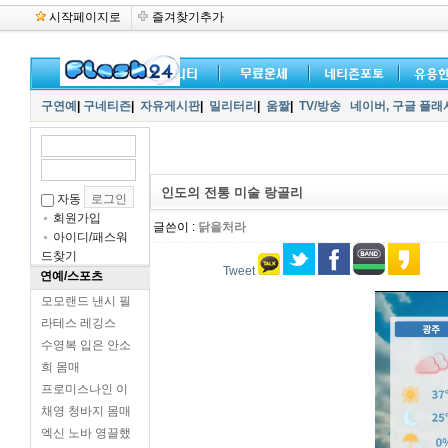
시작페이지로
즐겨찾기추가
구연예
|
구네티즌
|
자유게시판
|
밀리터리
|
움짤
|
TV/방송
네이버,
구글 플래
인도의 전통 미술 랑골리
자동
회원가입
글쓴이 :
닭을처라
아이디/패스워
드찾기
Tweet
연예/스포츠
모모랜드 낸시 필
라테스 레깅스
수영복 입은 안소
희 몸매
프로미스나인 이
채영 청바지 몸매
엑신 노바 영끌했