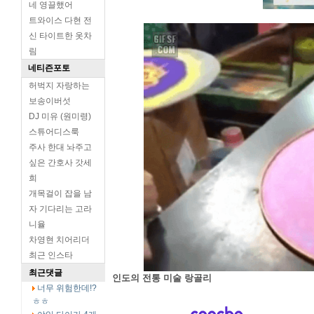
네 영끌했어
트와이스 다현 전
신 타이트한 옷차
림
네티즌포토
허벅지 자랑하는
보송이버섯
DJ 미유 (원미령)
스튜어디스룩
주사 한대 놔주고
싶은 간호사 갓세
희
개목걸이 잡을 남
자 기다리는 고라
니율
차영현 치어리더
최근 인스타
최근댓글
인도의 전통 미술 랑골리
너무 위험한데!?
ㅎㅎ