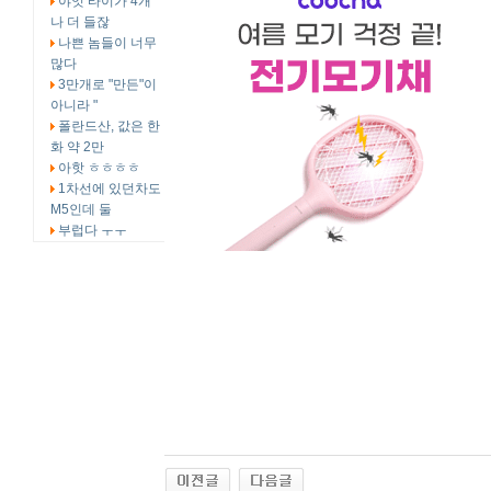
야잇 타이가 4개
나 더 들잖
나쁜 놈들이 너무
많다
3만개로 "만든"이
아니라 "
폴란드산, 값은 한
화 약 2만
아핫 ㅎㅎㅎㅎ
1차선에 있던차도
M5인데 둘
부럽다 ㅜㅜ