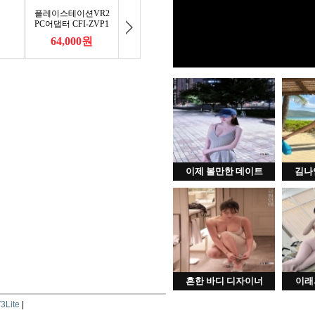
이제 볼만한 데이트
김나
흔한 바디 디자이너
이래
3Lite
|