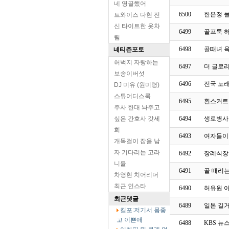
네 영끌했어
6500
한은정 
트와이스 다현 전
신 타이트한 옷차
6499
골프룩 
림
6498
골때녀 
네티즌포토
허벅지 자랑하는
6497
더 글로리
보송이버섯
6496
전국 노
DJ 미유 (원미령)
스튜어디스룩
6495
흰스커트
주사 한대 놔주고
싶은 간호사 갓세
6494
생로병사
희
6493
여자들이 
개목걸이 잡을 남
자 기다리는 고라
6492
장례식장
니율
6491
골 때리
차영현 치어리더
최근 인스타
6490
허유원 
최근댓글
6489
일본 길
킬포:저기서 몸좋
고 이쁜애
6488
KBS 뉴