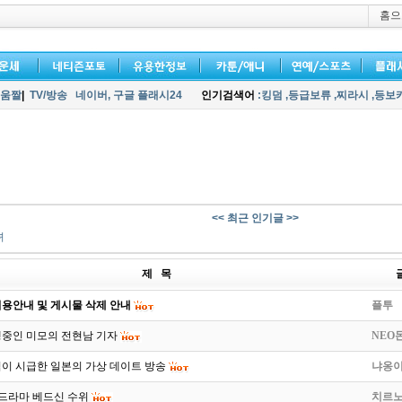
홈으
움짤
|
TV/방송
네이버,
구글 플래시24
인기검색어
:킹덤
,등급보류
,찌라시
,등보
<< 최근 인기글 >>
녀
제 목
용안내 및 게시물 삭제 안내
플투
행중인 미모의 전현남 기자
NEO
이 시급한 일본의 가상 데이트 방송
냐옹
 드라마 베드신 수위
치르