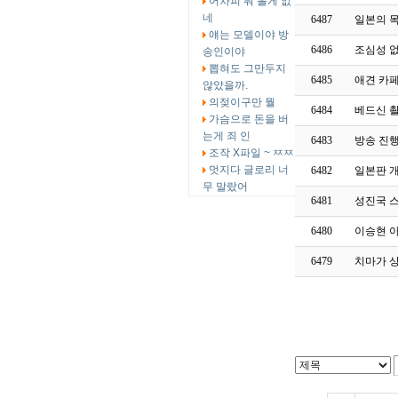
어차피 뭐 볼게 없
네
6487
일본의 
얘는 모델이야 방
6486
조심성 
송인이야
뽑혀도 그만두지
6485
애견 카
않았을까.
의젖이구만 뭘
6484
베드신 
가슴으로 돈을 버
는게 죄 인
6483
방송 진
조작 X파일 ~ ㅉㅉ
멋지다 글로리 너
6482
일본판 
무 말랐어
6481
성진국 
6480
이승현 
6479
치마가 