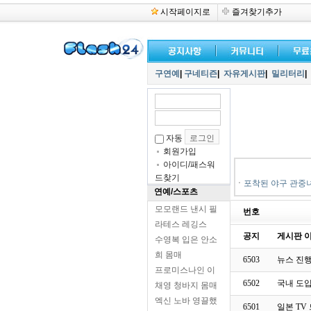
시작페이지로
즐겨찾기추가
구연예
|
구네티즌
|
자유게시판
|
밀리터리
|
자동
회원가입
아이디/패스워
드찾기
ㆍ
포착된 야구 관중
연예/스포츠
모모랜드 낸시 필
번호
라테스 레깅스
공지
게시판 이
수영복 입은 안소
희 몸매
6503
뉴스 진
프로미스나인 이
6502
국내 도입
채영 청바지 몸매
엑신 노바 영끌했
6501
일본 TV