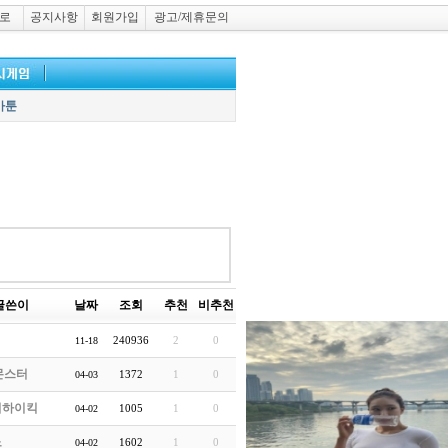
로
공지사항
회원가입
광고/제휴문의
카툰
글쓴이
날짜
조회
추천
비추천
240936
2
0
11-18
몬스터
1372
1
0
04-03
이하이킥
1005
1
0
04-02
노
1602
1
0
04-02