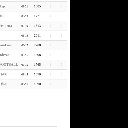
Tiger
1385
1
0
03-21
dal
1721
1
0
03-19
Vendetta
1513
1
0
03-19
2011
1
0
03-19
ainLion
2208
1
0
03-17
ndreas
1598
1
0
03-16
FOOTBALL
1765
1
0
03-15
티유지
1579
1
0
03-15
티유지
1890
1
0
03-15