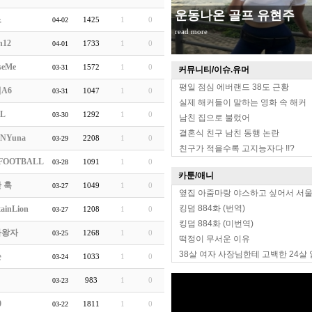
운동나온 골프 유현주
노
1425
1
0
04-02
read more
h12
1733
1
0
04-01
seMe
1572
1
0
03-31
커뮤니티/이슈.유머
평일 점심 에버랜드 38도 근황
A6
1047
1
0
03-31
실제 해커들이 말하는 영화 속 해커
oL
1292
1
0
03-30
남친 집으로 불렀어
결혼식 친구 남친 동행 논란
NYuna
2208
1
0
03-29
친구가 적을수록 고지능자다 !!?
FOOTBALL
1091
1
0
03-28
카툰/애니
 훅
1049
1
0
03-27
옆집 아줌마랑 야스하고 싶어서 서
킹덤 884화 (번역)
ainLion
1208
1
0
03-27
킹덤 884화 (미번역)
라왕자
1268
1
0
03-25
떡정이 무서운 이유
38살 여자 사장님한테 고백한 24살
손
1033
1
0
03-24
983
1
0
03-23
0
1811
1
0
03-22