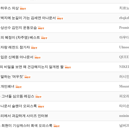
풀하우스 의상
치르
허벅지에 눈길이 가는 김세연 아나운서
ebqkz
육상선수 김민지 운동모습
Promi
의 혜정이 (차주영) 베스트
아우디
래자랑 레전드 참가자
Ulmo
 입은 신예원 아나운서
QUEE
의 비밀을 보면 왜 건강해지는지 알게된 짤
NIKE
말하는 '여우짓'
러시안
 개민폐녀
Mount
는 그녀들 심으뜸 레깅스
피오
아나운서 슬랜더 오피스룩
타이
거리에서 과감하게 사이즈 인터뷰
nninin
스 최현미 기상캐스터 회색 오피스룩
넘버2