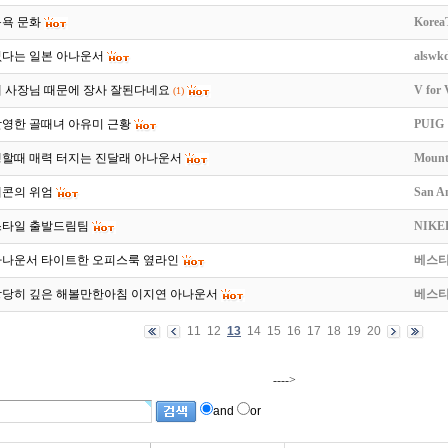
목욕 문화
Korea
없다는 일본 아나운서
alswk
페 사장님 때문에 장사 잘된다네요
V for 
(1)
촬영한 골때녀 아유미 근황
PUIG
행할때 매력 터지는 진달래 아나운서
Mount
개콘의 위엄
San A
스타일 출발드림팀
NIKE
아나운서 타이트한 오피스룩 옆라인
베스
상당히 깊은 해볼만한아침 이지연 아나운서
베스
11
12
13
14
15
16
17
18
19
20
---->
and
or