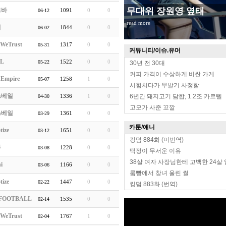
무대위 장원영 옆태
르바
1091
0
0
06-12
read more
리
1844
0
0
06-02
WeTrust
1317
0
0
05-31
커뮤니티/이슈.유머
oL
1522
0
0
05-22
30년 전 30대
커피 가격이 수상하게 비싼 가게
hEmpire
1258
1
0
05-07
시험치다가 무발기 사정함
쓰베일
1336
1
0
6년간 돼지고기 담합, 1.2조 카르텔
04-30
고모가 사준 꼬깔
쓰베일
1361
0
0
03-29
카툰/애니
tize
1651
0
0
03-12
킹덤 884화 (미번역)
투
1228
0
0
03-08
떡정이 무서운 이유
38살 여자 사장님한테 고백한 24살
i
1166
0
0
03-06
룸빵에서 창녀 울린 썰
tize
1447
0
0
02-22
킹덤 883화 (번역)
FOOTBALL
1535
0
0
02-14
WeTrust
1767
1
0
02-04