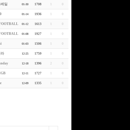
쓰베일
1708
1
0
01-30
0
1936
1
0
01-14
FOOTBALL
1613
1
0
01-12
FOOTBALL
1927
1
0
01-08
i
1506
1
0
01-03
처라
1759
1
0
12-25
unday
1396
2
0
12-18
GB
1727
1
0
12-11
e
1335
1
0
12-09