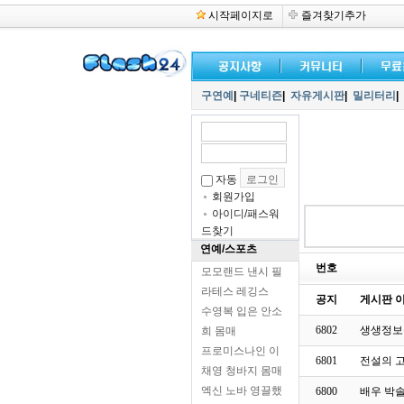
시작페이지로
즐겨찾기추가
구연예
|
구네티즌
|
자유게시판
|
밀리터리
|
자동
회원가입
아이디/패스워
드찾기
연예/스포츠
번호
모모랜드 낸시 필
라테스 레깅스
공지
게시판 이
수영복 입은 안소
6802
생생정보
희 몸매
프로미스나인 이
6801
전설의 
채영 청바지 몸매
엑신 노바 영끌했
6800
배우 박솔