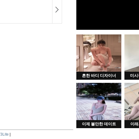
흔한 바디 디자이너
미시
이제 볼만한 데이트
이래
3Lite
|