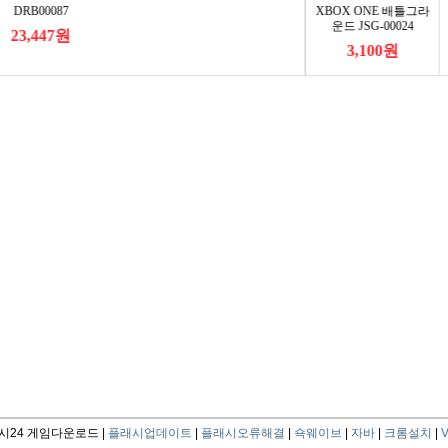
24 게임다운로드 |
플래시업데이트
|
플래시오류해결
|
쇽웨이브
|
자바
|
크롬설치
|
V