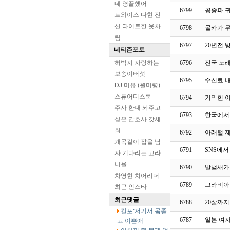
네 영끌했어
6799
공중파 귀
트와이스 다현 전
신 타이트한 옷차
6798
몰카가 
림
6797
20년전 방
네티즌포토
허벅지 자랑하는
6796
전국 노
보송이버섯
6795
수신료 내
DJ 미유 (원미령)
스튜어디스룩
6794
기막힌 
주사 한대 놔주고
6793
한국에서 
싶은 간호사 갓세
희
6792
아래털 
개목걸이 잡을 남
6791
SNS에서
자 기다리는 고라
니율
6790
발냄새가
차영현 치어리더
6789
그라비아
최근 인스타
최근댓글
6788
20살까
킬포:저기서 몸좋
6787
일본 여
고 이쁜애