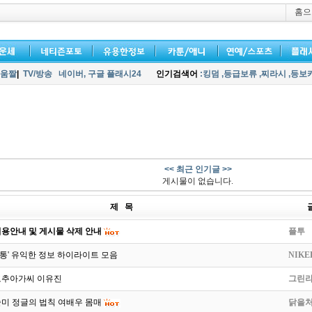
홈으
움짤
|
TV/방송
네이버,
구글 플래시24
인기검색어
:킹덤
,등급보류
,찌라시
,등보
<< 최근 인기글 >>
게시물이 없습니다.
제 목
용안내 및 게시물 삭제 안내
플투
통' 유익한 정보 하이라이트 모음
NIKE
고추아가씨 이유진
그린
미 정글의 법칙 여배우 몸매
닭을