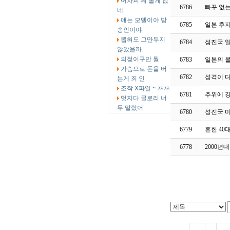
어차피 뭐 볼게 없
6786
빠꾸 없는
네
얘는 모델이야 방
6785
일본 후
송인이야
뽑혀도 그만두지
6784
성진국 
않았을까.
의젖이구만 뭘
6783
일본의 
가슴으로 돈을 버
6782
성격이 다
는게 죄 인
조작 X파일 ~ ㅉㅉ
6781
추위에 
멋지다 글로리 너
무 말랐어
6780
성진국 
6779
흔한 40
6778
2000년