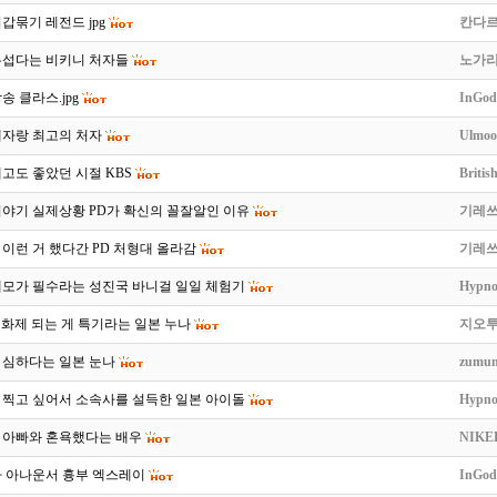
갑묶기 레전드 jpg
칸다
무섭다는 비키니 처자들
노가
송 클라스.jpg
InGod
래자랑 최고의 처자
Ulmo
고도 좋았던 시절 KBS
Britis
이야기 실제상황 PD가 확신의 꼴잘알인 이유
기레
이런 거 했다간 PD 처형대 올라감
기레
제모가 필수라는 성진국 바니걸 일일 체험기
Hypno
 화제 되는 게 특기라는 일본 누나
지오
 심하다는 일본 눈나
zumun
 찍고 싶어서 소속사를 설득한 일본 아이돌
Hypno
지 아빠와 혼욕했다는 배우
NIKE
자 아나운서 흉부 엑스레이
InGod