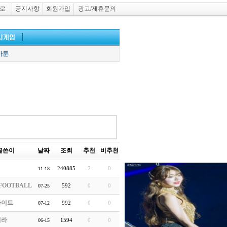
로
공지사항
회원가입
광고/제휴문의
카툰
글쓴이
날짜
조회
추천
비추천
240885
2
0
11-18
FOOTBALL
592
0
0
07-25
라이트
992
0
0
07-12
처라
1594
0
0
06-15