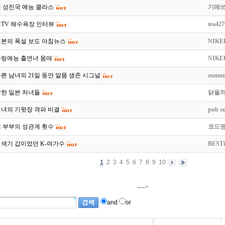
 성진국 예능 클라스
기레
지TV 해수욕장 인터뷰
tea427
일본의 폭설 보도 아침뉴스
NIKE
볼링예능 출연녀 몸매
NIKE
른 남녀의 21일 동안 알몸 생존 시그널
zumun
강한 일본 처녀들
닭을
미녀의 기왓장 격파 비결
pub s
대 부부의 성관계 횟수
코드명
대 색기 갑이었던 K-여가수
BESTi
1
2
3
4
5
6
7
8
9
10
---->
and
or